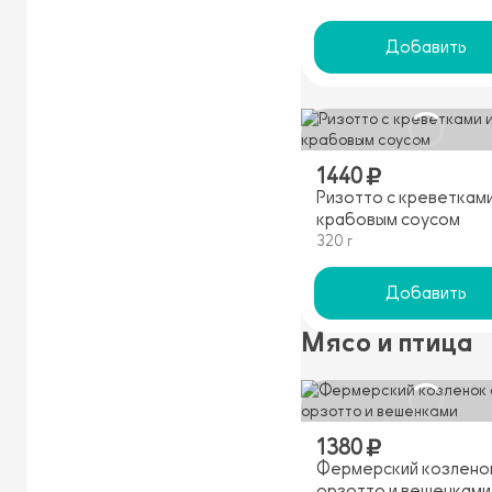
Добавить
1440
Ризотто с креветками
крабовым соусом
320 г
Добавить
Мясо и птица
1380
Фермерский козлено
орзотто и вешенками