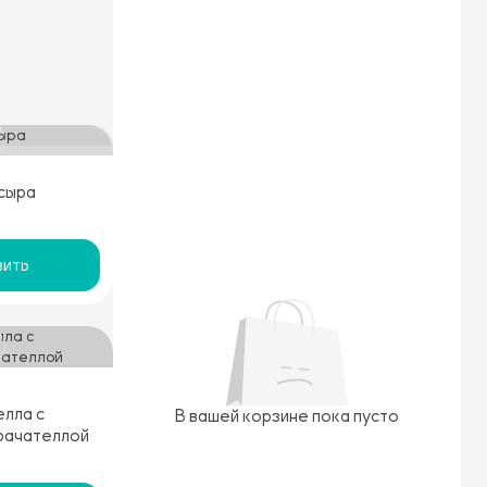
сыра
ить
лла с
В вашей корзине пока пусто
рачателлой