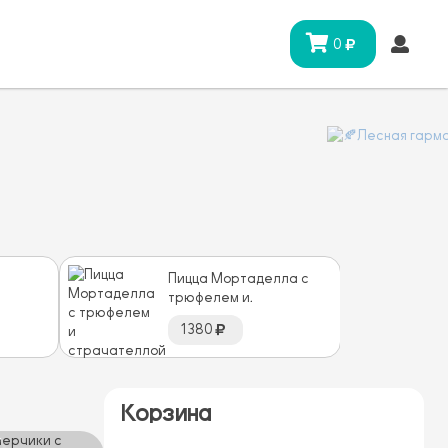
0
Пицца Мортаделла с
трюфелем и
бами
страчателлой
1380
Корзина