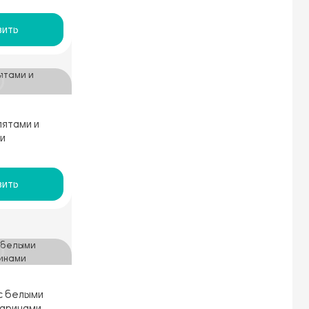
ить
пятами и
и
ить
 с белыми
даринами