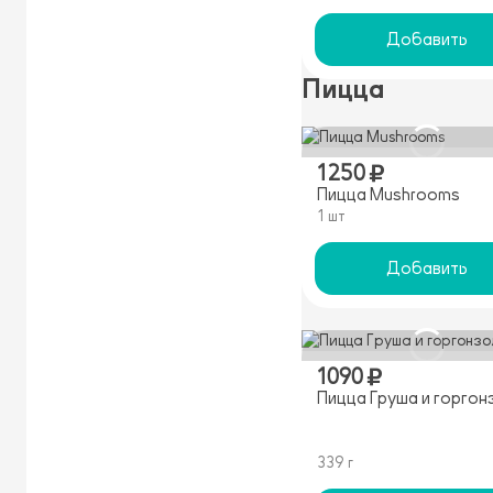
Добавить
Пицца
1250
Пицца Mushrooms
1 шт
Добавить
1090
Пицца Груша и горгон
339 г