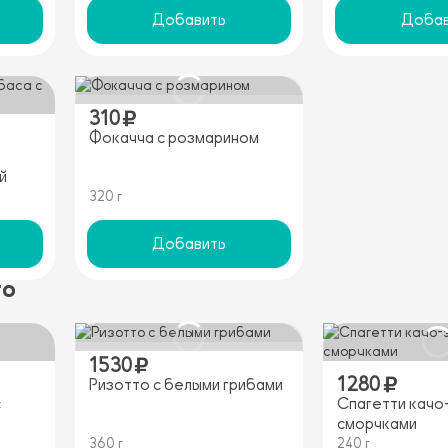
Добавить
Добав
310
Фокачча с розмарином
й
320 г
Добавить
то
1530
1280
Ризотто с белыми грибами
с
Спагетти качо
сморчками
360 г
240 г