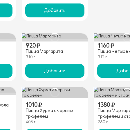
Добавить
920
1160
Пицца Маргарита
Пицца Четыре 
310 г
312 г
Добавить
Добав
1010
1380
зола
Пицца Хурма с черным
Пицца Мортаде
трюфелем
трюфелем и ст
405 г
260 г