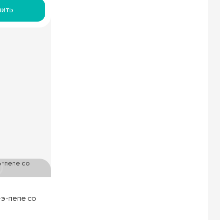
ить
-э-пепе со