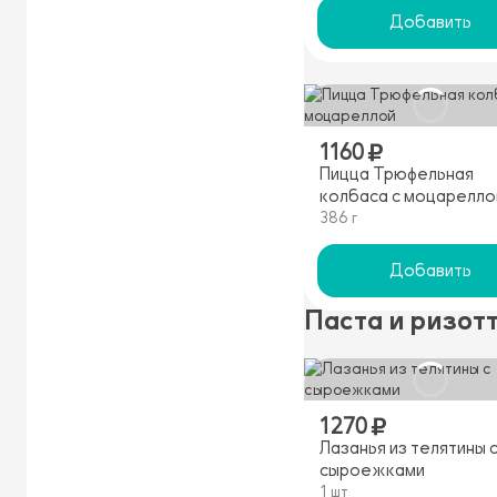
Добавить
1160
Пицца Трюфельная
колбаса с моцарелло
386 г
Добавить
Паста и ризот
1270
Лазанья из телятины 
сыроежками
1 шт