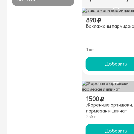
890
Баклажаны пармидж
1 шт
Добавить
1500
Жаренные артишоки,
пармезан и шпинат
255 г
Добавить