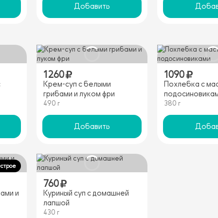
Добавить
Добав
1260
1090
с
Крем-суп с белыми
Похлебка с ма
грибами и луком фри
подосиновика
490 г
380 г
Добавить
Добав
Острое
760
ками и
Куриный суп с домашней
лапшой
430 г