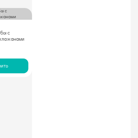
бы с
аклажанами
ить