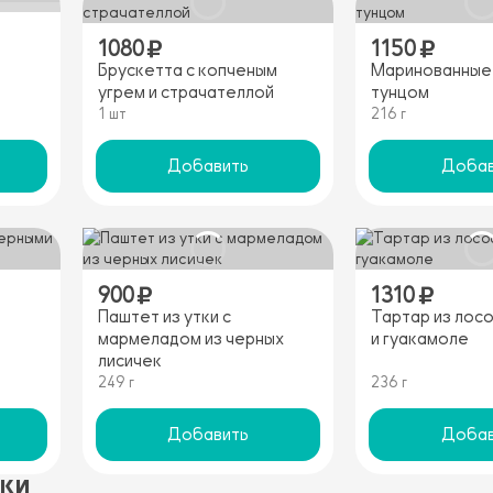
1080
1150
Брускетта с копченым
Маринованные 
угрем и страчателлой
тунцом
1 шт
216 г
Добавить
Добав
900
1310
Паштет из утки с
Тартар из лосо
мармеладом из черных
и гуакамоле
лисичек
249 г
236 г
Добавить
Добав
ски