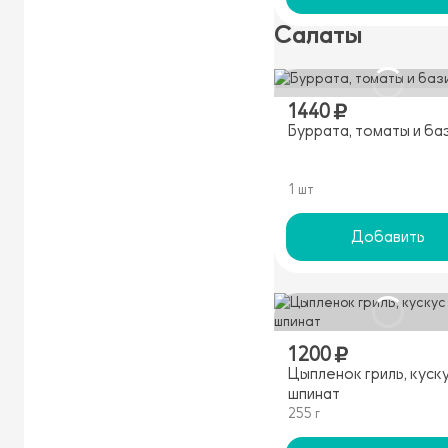
Салаты
1440
Буррата, томаты и ба
1 шт
Добавить
1200
Цыпленок гриль, куску
шпинат
255 г