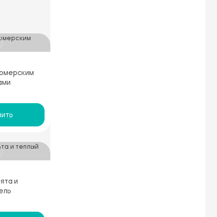
ермерским
ами
ить
ята и
ель