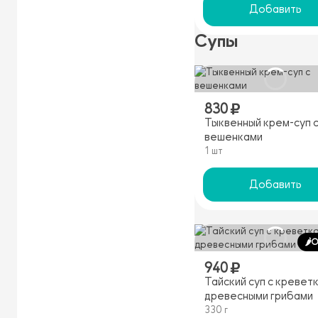
Добавить
Супы
830
Тыквенный крем-суп 
вешенками
1 шт
Добавить
🌶️
940
Тайский суп с кревет
древесными грибами
330 г