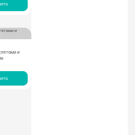
ить
слятами и
ми
ить