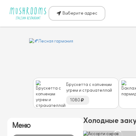
Выберите адрес
Брускетта с копченым
угрем и страчателлой
1080
Холодные зак
Меню