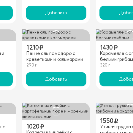
Добавить
Добав
1210
1430
 и
Пенне аль помодоро с
Карамелле с о
креветками и кальмарами
белыми грибам
290 г
320 г
Добавить
Добав
1550
1020
к с
Утиная грудка
Котлеты из индейки с
грибами и ман