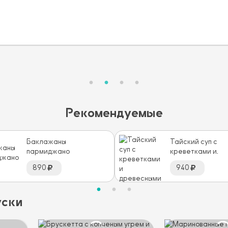
Рекомендуемые
Баклажаны
Тайский суп с
пармиджано
креветками и
древесными гри
890
940
уски