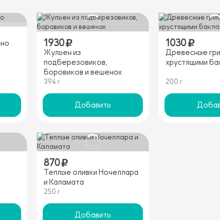
1930
1030
ано
Жульен из
Древесные гри
подберезовиков,
хрустящими б
боровиков и вешенок
394 г
200 г
Добавить
Добав
870
Теплые оливки Ночеллара
и Каламата
250 г
Добавить