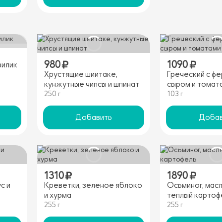
980
1090
зилик
Хрустящие шиитаке,
Греческий с ф
кунжутные чипсы и шпинат
сыром и томат
250 г
103 г
Добавить
Добав
1310
1890
с и
Креветки, зеленое яблоко
Осьминог, масл
и хурма
теплый картоф
255 г
255 г