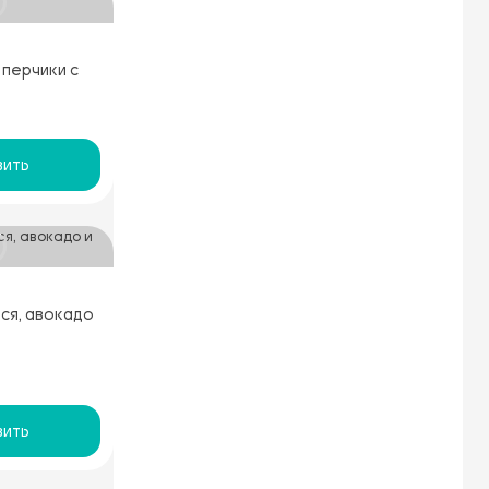
перчики с
ить
ся, авокадо
ить